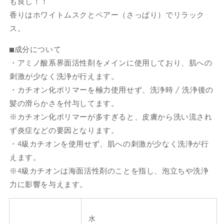
も良し！！
の
の
数
数
香りはホワイトムスクとペアー（さっぱり）でリラック
量
量
ス。
を
を
■成分について
減
増
ら
や
・アミノ酸系界面活性剤をメインに使用しており、肌への
す
す
刺激が少なく洗浄が行えます。
・カチオン化ポリマーを極力使用せず、洗浄時 / 洗浄後の
髪の滑らかさを付与してます。
※カチオン化ポリマーが多すぎると、皮膚から洗い流され
ず炎症などの要因となります。
・4級カチオンを使用せず、肌への刺激が少なく洗浄が行
えます。
※4級カチオンは海面活性剤のことを指し、泡立ちや洗浄
力に影響を与えます。
水