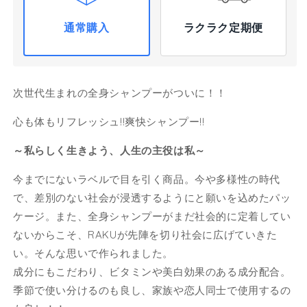
り
り
通常購入
ラクラク定期便
タ
タ
イ
イ
プ
プ
500ml【ホ
500ml【ホ
次世代生まれの全身シャンプーがついに！！
ワ
ワ
イ
イ
心も体もリフレッシュ!!爽快シャンプー!!
ト
ト
ム
ム
～私らしく生きよう、人生の主役は私～
ス
ス
今までにないラベルで目を引く商品。今や多様性の時代
ク
ク
&amp;
&amp;
で、差別のない社会が浸透するようにと願いを込めたパッ
ペ
ペ
ケージ。また、全身シャンプーがまだ社会的に定着してい
ア
ア
ないからこそ、RAKUが先陣を切り社会に広げていきた
ー
ー
い。そんな思いで作られました。
の
の
成分にもこだわり、ビタミンや美白効果のある成分配合。
香
香
季節で使い分けるのも良し、家族や恋人同士で使用するの
り】
り】