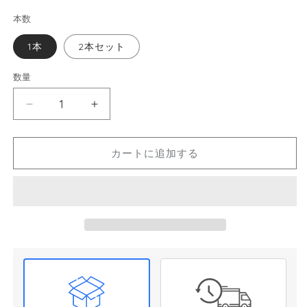
格
本数
1本
2本セット
数量
RAKU
RAKU
爽
爽
快
快
カートに追加する
全
全
身
身
シ
シ
ャ
ャ
ン
ン
プ
プ
ー
ー
さ
さ
っ
っ
ぱ
ぱ