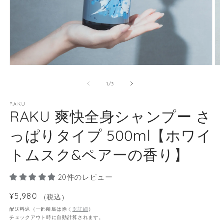
の
1
/
3
RAKU
RAKU 爽快全身シャンプー さ
っぱりタイプ 500ml【ホワイ
トムスク&ペアーの香り】
20件のレビュー
通
¥5,980
（税込)
常
配送料込（一部離島は除く
※詳細
）
チェックアウト時に自動計算されます。
価