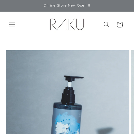
コンテ
Online Store New Open !!
ンツに
進む
カ
ー
ト
商品情
報にス
キップ