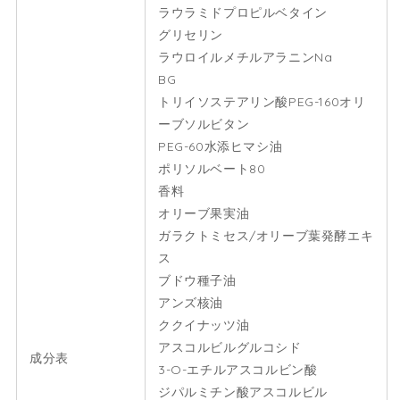
ラウラミドプロピルベタイン
グリセリン
ラウロイルメチルアラニンNa
BG
トリイソステアリン酸PEG-160オリ
ーブソルビタン
PEG-60水添ヒマシ油
ポリソルベート80
香料
オリーブ果実油
ガラクトミセス/オリーブ葉発酵エキ
ス
ブドウ種子油
アンズ核油
ククイナッツ油
アスコルビルグルコシド
成分表
3-O-エチルアスコルビン酸
ジパルミチン酸アスコルビル